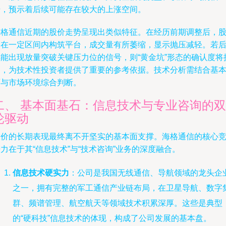
号，预示着后续可能存在较大的上涨空间。
海格通信近期的股价走势呈现出类似特征。在经历前期调整后，
价在一定区间内构筑平台，成交量有所萎缩，显示抛压减轻。若
续能出现放量突破关键压力位的信号，则“黄金坑”形态的确认度将
高，为技术性投资者提供了重要的参考依据。技术分析需结合基
面与市场环境综合判断。
二、 基本面基石：信息技术与专业咨询的双
轮驱动
股价的长期表现最终离不开坚实的基本面支撑。海格通信的核心
力在于其“信息技术”与“技术咨询”业务的深度融合。
信息技术硬实力
：公司是我国无线通信、导航领域的龙头企
之一，拥有完整的军工通信产业链布局，在卫星导航、数字
群、频谱管理、航空航天等领域技术积累深厚。这些是典型
的“硬科技”信息技术的体现，构成了公司发展的基本盘。