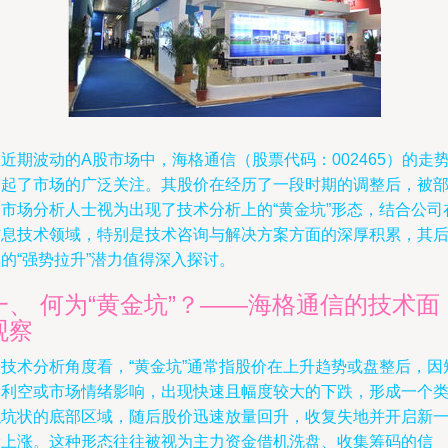
近期波动的A股市场中，海格通信（股票代码：002465）的走
引起了市场的广泛关注。其股价在经历了一段时期的调整后，被
分市场分析人士视为出现了技术分析上的“黄金坑”形态，结合公司
信息技术领域，特别是技术咨询与解决方案方面的深厚积累，其
的“强势拉升”潜力值得深入探讨。
一、 何为“黄金坑”？——海格通信的技术面
观察
从技术分析角度看，“黄金坑”通常指股价在上升趋势或盘整后，因
期利空或市场情绪影响，出现快速且幅度较大的下跌，形成一个
似坑状的底部区域，随后股价迅速放量回升，收复失地并开启新
轮上涨。这种形态往往被视为主力资金借机洗盘、收集筹码的信