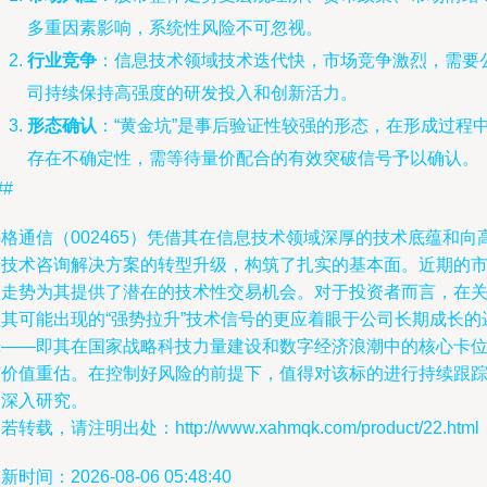
多重因素影响，系统性风险不可忽视。
行业竞争
：信息技术领域技术迭代快，市场竞争激烈，需要
司持续保持高强度的研发投入和创新活力。
形态确认
：“黄金坑”是事后验证性较强的形态，在形成过程
存在不确定性，需等待量价配合的有效突破信号予以确认。
##
格通信（002465）凭借其在信息技术领域深厚的技术底蕴和向
端技术咨询解决方案的转型升级，构筑了扎实的基本面。近期的
场走势为其提供了潜在的技术性交易机会。对于投资者而言，在
注其可能出现的“强势拉升”技术信号的更应着眼于公司长期成长的
辑——即其在国家战略科技力量建设和数字经济浪潮中的核心卡
与价值重估。在控制好风险的前提下，值得对该标的进行持续跟
和深入研究。
若转载，请注明出处：http://www.xahmqk.com/product/22.html
新时间：2026-08-06 05:48:40