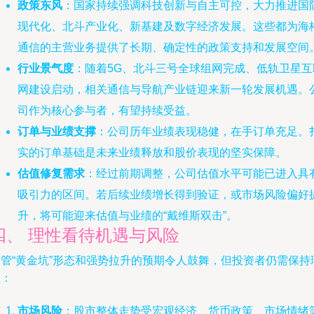
政策东风
：国家持续强调科技创新与自主可控，大力推进国
现代化、北斗产业化、新基建及数字经济发展。这些都为海
通信的主营业务提供了长期、确定性的政策支持和发展空间
行业景气度
：随着5G、北斗三号全球组网完成、低轨卫星互
网建设启动，相关通信与导航产业链迎来新一轮发展机遇。
司作为核心参与者，有望持续受益。
订单与业绩支撑
：公司历年业绩表现稳健，在手订单充足。
实的订单基础是未来业绩释放和股价表现的坚实保障。
估值修复需求
：经过前期调整，公司估值水平可能已进入具
吸引力的区间。若后续业绩增长得到验证，或市场风险偏好
升，将可能迎来估值与业绩的“戴维斯双击”。
四、 理性看待机遇与风险
尽管“黄金坑”形态和强势拉升的预期令人鼓舞，但投资者仍需保持
性：
市场风险
：股市整体走势受宏观经济、货币政策、市场情绪